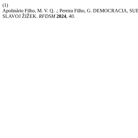
(1)
Apolinário Filho, M. V. Q. .; Pereira Filho, G. DEMOCRA
SLAVOJ ŽIŽEK.
RFDSM
2024
,
40
.