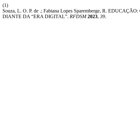
(1)
Souza, L. O. P. de .; Fabiana Lopes Sparemberge, R. 
DIANTE DA “ERA DIGITAL”.
RFDSM
2023
,
39
.