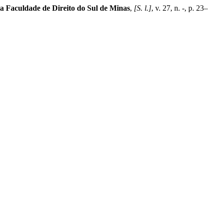
da Faculdade de Direito do Sul de Minas
,
[S. l.]
, v. 27, n. -, p. 23–