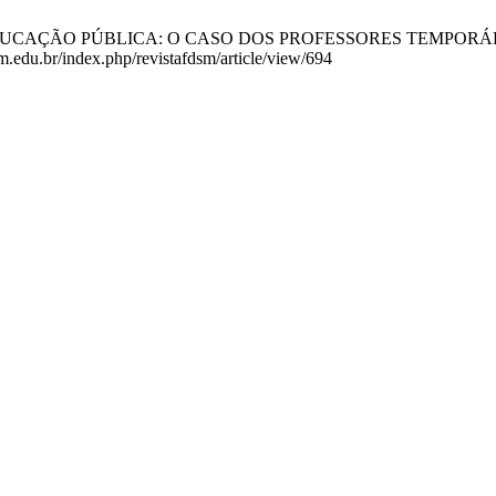
UCAÇÃO PÚBLICA: O CASO DOS PROFESSORES TEMPORÁRIOS DO
sm.edu.br/index.php/revistafdsm/article/view/694