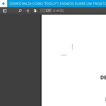
DEMOCRACIA COMO “ÍDOLO”? ENSAIOS SOBRE UM PROJET