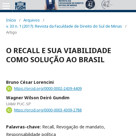
Início
/
Arquivos
/
v. 33 n. 1 (2017): Revista da Faculdade de Direito do Sul de Minas
/
Artigo
O RECALL E SUA VIABILIDADE
COMO SOLUÇÃO AO BRASIL
Bruno César Lorencini
https://orcid.org/0000-0002-2439-4409
Wagner Wilson Deiró Gundim
UAM/ PUC-SP
https://orcid.org/0000-0003-4309-2788
Palavras-chave:
Recall, Revogação de mandato,
Responsabilidade política