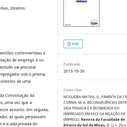
tivo, Direitos
PDF
uestões controvertidas e
relação de emprego e os
Publicado
 estudo vai procurar
2013-10-30
empregador sob o prisma
 contexto de uma
Como Citar
 da Constituição da
NOGUEIRA MATIAS, G.; PIMENTA DA C
os, uma vez que a
CORREA, M. A. INCONGRUÊNCIAS ENTR
VIDA PRIVADA E A INTIMIDADE DO
deste assunto. Em seguida,
EMPREGADO EM FACE DA RELAÇÃO DE
ador, as quais perpassam
EMPREGO.
Revista da Faculdade de
e e a vida privada do
Direito do Sul de Minas
,
[S. l.]
, v. 29, n.