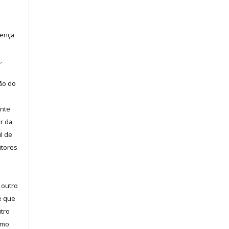
cença
e
.
ão do
ente
or da
l de
utores
 outro
e que
utro
omo