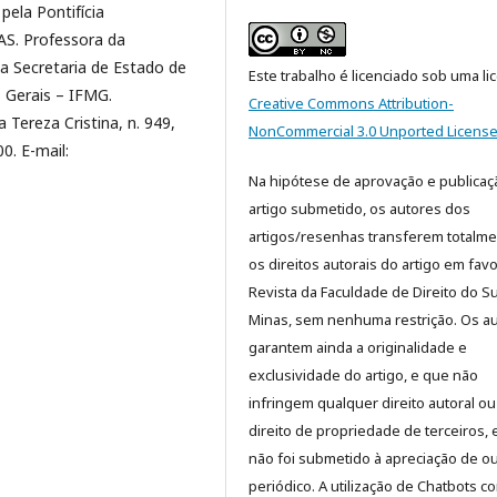
ela Pontifícia
AS. Professora da
da Secretaria de Estado de
Este trabalho é licenciado sob uma li
s Gerais – IFMG.
Creative Commons Attribution-
Tereza Cristina, n. 949,
NonCommercial 3.0 Unported Licens
0. E-mail:
Na hipótese de aprovação e publicaç
artigo submetido, os autores dos
artigos/resenhas transferem totalm
os direitos autorais do artigo em fav
Revista da Faculdade de Direito do Su
Minas, sem nenhuma restrição. Os a
garantem ainda a originalidade e
exclusividade do artigo, e que não
infringem qualquer direito autoral ou
direito de propriedade de terceiros, 
não foi submetido à apreciação de o
periódico. A utilização de Chatbots c