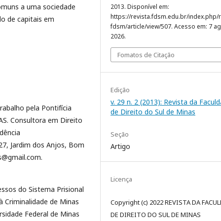
comuns a uma sociedade
2013. Disponível em:
https://revista.fdsm.edu.br/index.php/r
lo de capitais em
fdsm/article/view/507. Acesso em: 7 ag
2026.
Fomatos de Citação
Edição
v. 29 n. 2 (2013): Revista da Facul
abalho pela Pontifícia
de Direito do Sul de Minas
AS. Consultora em Direito
ndência
Seção
27, Jardim dos Anjos, Bom
Artigo
as@gmail.com.
Licença
ssos do Sistema Prisional
à Criminalidade de Minas
Copyright (c) 2022 REVISTA DA FACU
ersidade Federal de Minas
DE DIREITO DO SUL DE MINAS