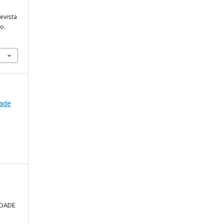
evista
o.
dade
LDADE