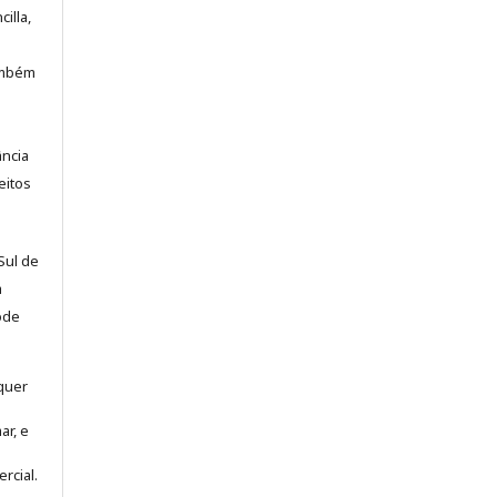
illa,
também
ância
eitos
Sul de
a
ode
lquer
ar, e
rcial.