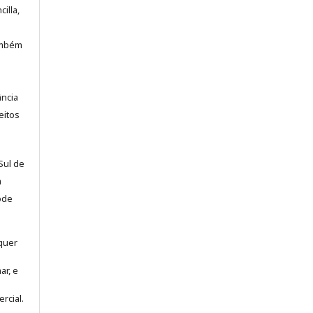
illa,
também
ância
eitos
Sul de
a
ode
lquer
ar, e
rcial.