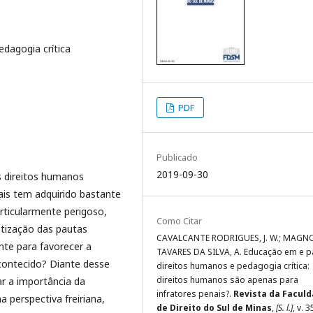
dagogia crítica
PDF
Publicado
2019-09-30
s direitos humanos
s tem adquirido bastante
rticularmente perigoso,
Como Citar
tização das pautas
CAVALCANTE RODRIGUES, J. W.; MAGN
nte para favorecer a
TAVARES DA SILVA, A. Educação em e p
contecido? Diante desse
direitos humanos e pedagogia crítica:
direitos humanos são apenas para
ar a importância da
infratores penais?.
Revista da Facul
 perspectiva freiriana,
de Direito do Sul de Minas
,
[S. l.]
, v. 3