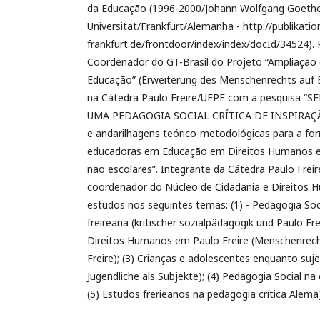
da Educação (1996-2000/Johann Wolfgang Goeth
Universität/Frankfurt/Alemanha - http://publikatio
frankfurt.de/frontdoor/index/index/docId/34524). 
Coordenador do GT-Brasil do Projeto “Ampliação
Educação” (Erweiterung des Menschenrechts auf 
na Cátedra Paulo Freire/UFPE com a pesquisa “
UMA PEDAGOGIA SOCIAL CRÍTICA DE INSPIRAÇÃO
e andarilhagens teórico-metodológicas para a f
educadoras em Educação em Direitos Humanos e
não escolares”. Integrante da Cátedra Paulo Freir
coordenador do Núcleo de Cidadania e Direitos 
estudos nos seguintes temas: (1) - Pedagogia Soci
freireana (kritischer sozialpädagogik und Paulo Fr
Direitos Humanos em Paulo Freire (Menschenrech
Freire); (3) Crianças e adolescentes enquanto suje
Jugendliche als Subjekte); (4) Pedagogia Social na 
(5) Estudos frerieanos na pedagogia crítica Alemã)