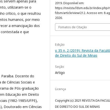
tos servem apenas para
2019. Disponível em:
to, utilizaram-se o
https://revista.fdsm.edu.br/index.php/r
fdsm/article/view/212. Acesso em: 8 ag
ho crítico, o que resultou
2026.
reitos humanos, por meio
orecer a emancipação dos
Fomatos de Citação
 contestada e que
Edição
v. 35 n. 2 (2019): Revista da Facul
de Direito do Sul de Minas
Seção
Artigo
a Paraíba. Docente do
de Ciências Sociais e
ograma de Pós-graduação
Licença
 em Educação em Direito
ciais (1982-1985/UFPE),
Copyright (c) 2021 REVISTA DA FACU
), Doutorado em Ciências
DE DIREITO DO SUL DE MINAS