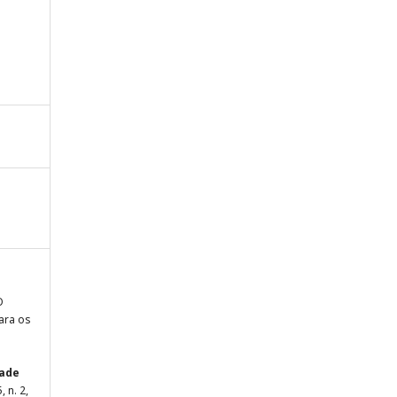
O
ara os
dade
5, n. 2,