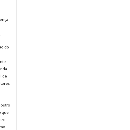
cença
e
.
ão do
ente
or da
l de
utores
 outro
e que
utro
omo