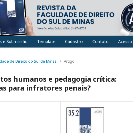
es e Submissão
Template
Cadastro
Contato
Acesso
uldade de Direito do Sul de Minas
/
Artigo
itos humanos e pedagogia crítica:
s para infratores penais?