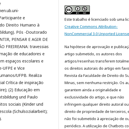
e
nen.ub.uni-
Participante e
Este trabalho é licenciado sob uma li
 do Direito Humano à
Creative Commons Attribution-
Bildung). Pós -Doutorado
NonCommercial 3.0 Unported Licens
SENTIR, PENSAR E AGIR DE
 FREIREANA: travessias
Na hipótese de aprovação e publicaç
ormação de educadores e
artigo submetido, os autores dos
m espaços escolares e
artigos/resenhas transferem totalm
e-UFPE e Vice
os direitos autorais do artigo em fav
Humanos/UFPB. Realiza
Revista da Faculdade de Direito do Su
al Crítica de inspiração
Minas, sem nenhuma restrição. Os a
eire); (2) Educação em
garantem ainda a originalidade e
tsbildung und Paulo
exclusividade do artigo, e que não
itos sociais (Kinder und
infringem qualquer direito autoral ou
escola (Schulsozialarbeit);
direito de propriedade de terceiros, 
.
não foi submetido à apreciação de o
periódico. A utilização de Chatbots c