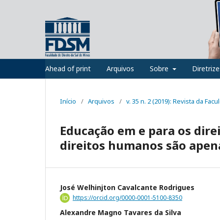
Ahead of print
Arquivos
Sobre
Diretriz
Início
/
Arquivos
/
v. 35 n. 2 (2019): Revista da Fac
Educação em e para os dire
direitos humanos são apena
José Welhinjton Cavalcante Rodrigues
https://orcid.org/0000-0001-5100-8350
Alexandre Magno Tavares da Silva