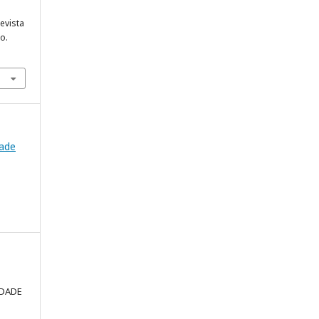
evista
o.
dade
LDADE