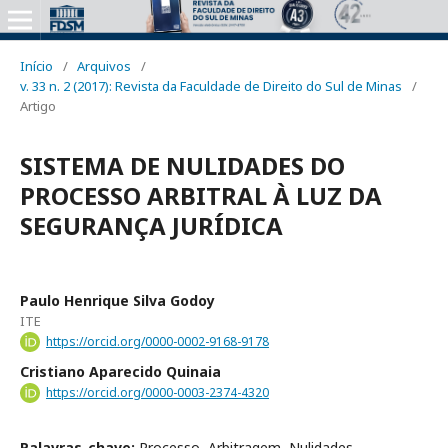
Início
/
Arquivos
/
v. 33 n. 2 (2017): Revista da Faculdade de Direito do Sul de Minas
/
Artigo
SISTEMA DE NULIDADES DO
PROCESSO ARBITRAL À LUZ DA
SEGURANÇA JURÍDICA
Paulo Henrique Silva Godoy
ITE
https://orcid.org/0000-0002-9168-9178
Cristiano Aparecido Quinaia
https://orcid.org/0000-0003-2374-4320
Palavras-chave:
Processo, Arbitragem, Nulidades