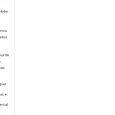
também
ância
eitos
Sul de
a
ode
lquer
ar, e
rcial.