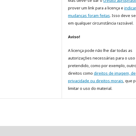
Mas deve-se dar o
crédito apropriad
prover um link para a licença e
indica
mudanças foram feitas
. Isso deve se
em qualquer circunstância razoável.
Aviso!
A licença pode não lhe dar todas as
autorizações necessárias para o uso
pretendido, como por exemplo, outr
direitos como
direitos de imagem, de
privacidade ou direitos morais
, que 
limitar o uso do material.