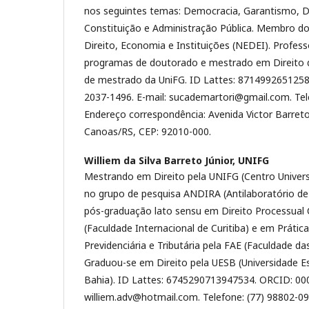
nos seguintes temas: Democracia, Garantismo, D
Constituição e Administração Pública. Membro d
Direito, Economia e Instituições (NEDEI). Profess
programas de doutorado e mestrado em Direito da
de mestrado da UniFG. ID Lattes: 871499265125
2037-1496. E-mail: sucademartori@gmail.com. Tel
Endereço correspondência: Avenida Victor Barreto
Canoas/RS, CEP: 92010-000.
Williem da Silva Barreto Júnior,
UNIFG
Mestrando em Direito pela UNIFG (Centro Univers
no grupo de pesquisa ANDIRA (Antilaboratório de 
pós-graduação lato sensu em Direito Processual 
(Faculdade Internacional de Curitiba) e em Prática
Previdenciária e Tributária pela FAE (Faculdade 
Graduou-se em Direito pela UESB (Universidade E
Bahia). ID Lattes: 6745290713947534. ORCID: 000
williem.adv@hotmail.com. Telefone: (77) 98802-0