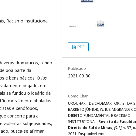
s, Racismo institucional
PDF
deveras dramáticos, tendo
Publicado
 de boa parte da
2021-09-30
tos e bens básicos. O
ius
iteradamente negado, em
ais se fundou o ideário da
Como Citar
estão moralmente abaladas
URQUHART DE CADEMARTORI, S.; DA S
cistas e xenófobos,
BARRETO JÚNIOR, W. IUS MIGRANDI 
que concorre para a
DIREITO FUNDAMENTAL E RACISMO
INSTITUCIONAL.
Revista da Faculda
 violentas subjetividades,
Direito do Sul de Minas
,
[S. l.]
, v. 37, n.
oado, busca-se afirmar
2021. Disponível em: