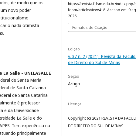
todos, de modo que os
https://revista.fdsm.edu.br/index.php/r
e um novo poder
fdsm/article/view/418. Acesso em: 9 ag
2026.
stitucionalismo
icar o nada otimista
Fomatos de Citação
s.
Edição
v. 37 n. 2 (2021): Revista da Facul
de Direito do Sul de Minas
e La Salle - UNILASALLE
Seção
ederal de Santa Maria
Artigo
deral de Santa Catarina
ederal de Santa Catarina
ualmente é professor
Licença
a e da Universidade
rsidade La Salle e do
Copyright (c) 2021 REVISTA DA FACU
CAPES. Tem experiência na
DE DIREITO DO SUL DE MINAS
 atuando principalmente