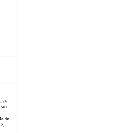
ILVA
COMO
de de
 2,