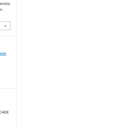
evista
o.
dade
LDADE