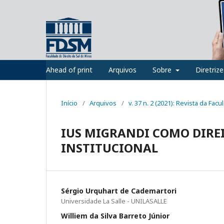
Ahead of print
Arquivos
Sobre
Diretriz
Início
/
Arquivos
/
v. 37 n. 2 (2021): Revista da Fac
IUS MIGRANDI COMO DIRE
INSTITUCIONAL
Sérgio Urquhart de Cademartori
Universidade La Salle - UNILASALLE
Williem da Silva Barreto Júnior