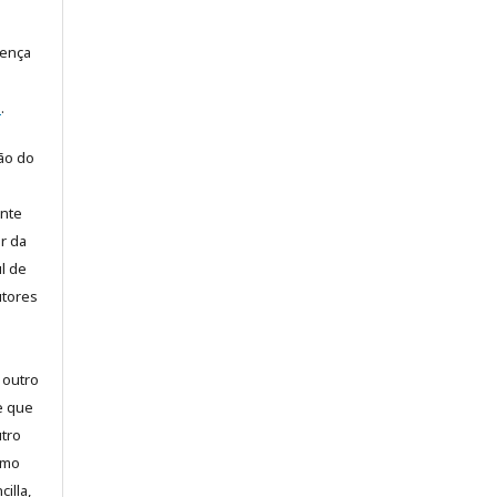
cença
e
.
ão do
ente
or da
l de
utores
 outro
e que
utro
omo
illa,