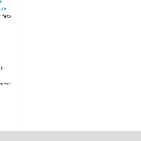
o
,
r se
r feito
os
podem