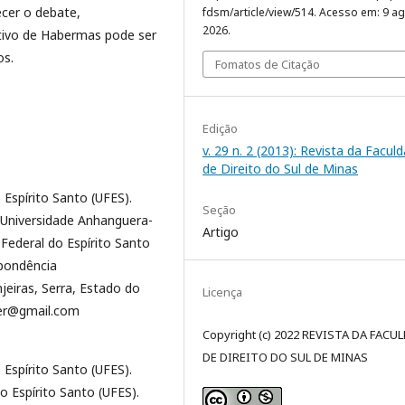
ecer o debate,
fdsm/article/view/514. Acesso em: 9 ag
2026.
tivo de Habermas pode ser
os.
Fomatos de Citação
Edição
v. 29 n. 2 (2013): Revista da Facul
de Direito do Sul de Minas
Espírito Santo (UFES).
Seção
(Universidade Anhanguera-
Artigo
Federal do Espírito Santo
spondência
jeiras, Serra, Estado do
Licença
ider@gmail.com
Copyright (c) 2022 REVISTA DA FACU
DE DIREITO DO SUL DE MINAS
Espírito Santo (UFES).
o Espírito Santo (UFES).