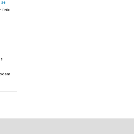
r se
r feito
os
podem