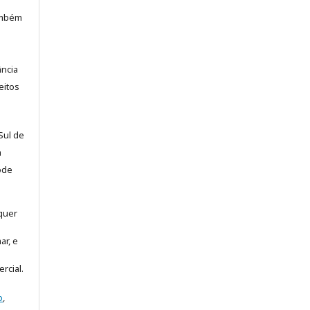
também
ância
eitos
Sul de
a
ode
lquer
ar, e
rcial.
o
,