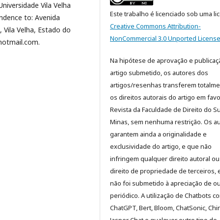
niversidade Vila Velha
Este trabalho é licenciado sob uma li
ndence to: Avenida
Creative Commons Attribution-
, Vila Velha, Estado do
NonCommercial 3.0 Unported Licens
@hotmail.com.
Na hipótese de aprovação e publicaç
artigo submetido, os autores dos
artigos/resenhas transferem totalm
os direitos autorais do artigo em fav
Revista da Faculdade de Direito do Su
Minas, sem nenhuma restrição. Os a
garantem ainda a originalidade e
exclusividade do artigo, e que não
infringem qualquer direito autoral ou
direito de propriedade de terceiros, 
não foi submetido à apreciação de o
periódico. A utilização de Chatbots c
ChatGPT, Bert, Bloom, ChatSonic, Chinc
Jasper Chat e qualquer outro tipo de