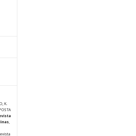
O, K.
POSTA
evista
Minas
,
evista