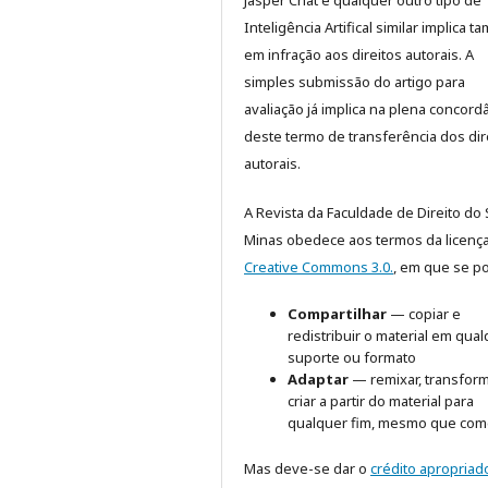
Inteligência Artifical similar implica 
em infração aos direitos autorais. A
simples submissão do artigo para
avaliação já implica na plena concord
deste termo de transferência dos dir
autorais.
A Revista da Faculdade de Direito do 
Minas obedece aos termos da licenç
Creative Commons 3.0.
, em que se p
Compartilhar
— copiar e
redistribuir o material em qua
suporte ou formato
Adaptar
— remixar, transform
criar a partir do material para
qualquer fim, mesmo que come
Mas deve-se dar o
crédito apropriad