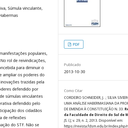
iva, Súmula vinculante,
n Habermas
PDF
 manifestações populares,
No rol de reivindicações,
Publicado
ncebida para diminuir o
2013-10-30
e ampliar os poderes do
 inovações trazidas pela
oderes defendido por
Como Citar
de súmulas vinculantes
CORDEIRO SCHNEIDER, J. .; SILVA SIVIER
rativa defendido pelo
UMA ANÁLISE HABERMASIANA DA PRO
DE EMENDA À CONSTITUIÇÃO N. 33.
R
ticipação dos cidadãos
da Faculdade de Direito do Sul de 
a de reflexões
[S. l.]
, v. 29, n. 2, 2013. Disponível em:
tuação do STF. Não se
https://revista.fdsm.edu.br/index.php/r