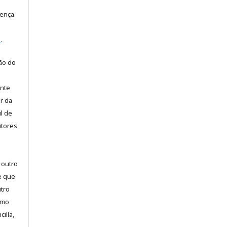
cença
e
.
ão do
ente
or da
l de
utores
 outro
e que
utro
omo
illa,