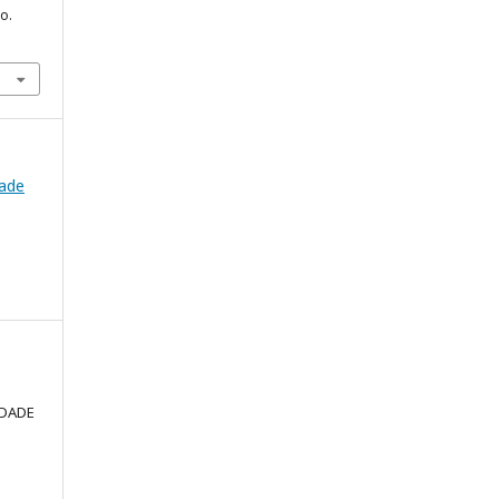
o.
dade
LDADE