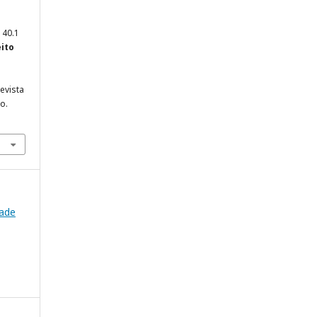
 40.1
eito
evista
o.
dade