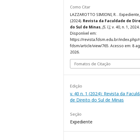
Como Citar
LAZZAROTTO SIMIONI, R. . Expediente,
(2024).
Revista da Faculdade de Dir
do Sul de Minas
,
[S. l.]
, v. 40, n. 1, 2024.
Disponível em:
https://revista.fdsm.edu.br/index.php/r
fdsm/article/view/765. Acesso em: 8 ag
2026.
Fomatos de Citação
Edição
v. 40 n. 1 (2024): Revista da Facul
de Direito do Sul de Minas
Seção
Expediente