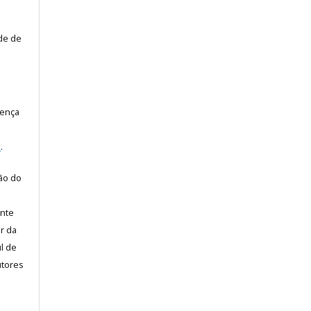
ade de
cença
e
.
ão do
ente
or da
l de
utores