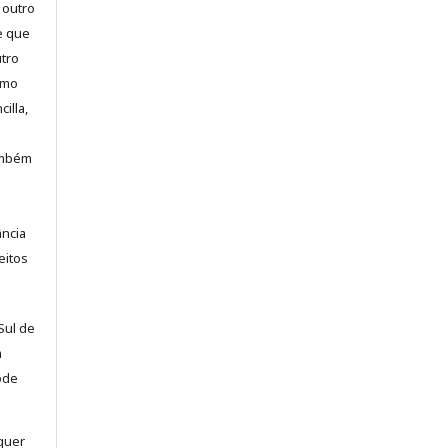
 outro
e que
utro
omo
illa,
também
ância
eitos
Sul de
a
ode
lquer